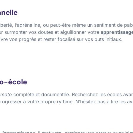
nelle
erté, l’adrénaline, ou peut-être même un sentiment de paix i
our surmonter vos doutes et aiguillonner votre
apprentissag
re vos progrès et rester focalisé sur vos buts initiaux.
to-école
 moto
complète et documentée. Recherchez les écoles ayant 
rogresser à votre propre rythme. N’hésitez pas à lire les av
 l’apprentissage. Il motivera, corrigera vos erreurs avec bi