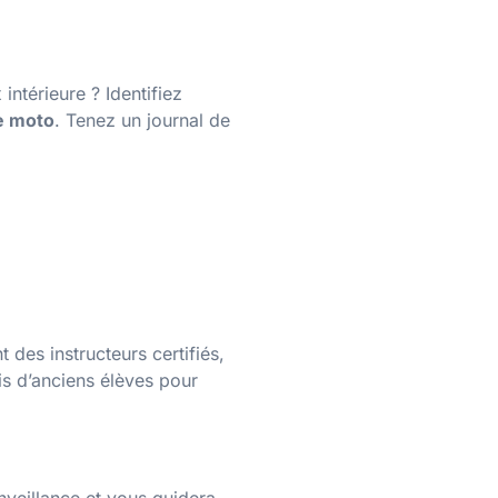
ntérieure ? Identifiez
e moto
. Tenez un journal de
des instructeurs certifiés,
is d’anciens élèves pour
enveillance et vous guidera